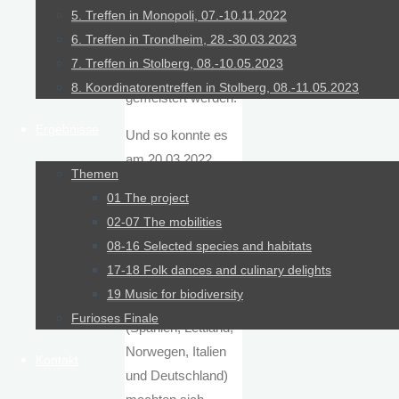
des Projekts
5. Treffen in Monopoli, 07.-10.11.2022
beteiligten
6. Treffen in Trondheim, 28.-30.03.2023
Personen
7. Treffen in Stolberg, 08.-10.05.2023
angegangen und
8. Koordinatorentreffen in Stolberg, 08.-11.05.2023
gemeistert werden.
Ergebnisse
Und so konnte es
am 20.03.2022,
Themen
nach 1½ Jahren
01 The project
ohne
02-07 The mobilities
Reisemöglichkeit,
08-16 Selected species and habitats
endlich losgehen.
17-18 Folk dances and culinary delights
Aus verschiedenen
19 Music for biodiversity
Regionen Europas
Furioses Finale
(Spanien, Lettland,
Norwegen, Italien
Kontakt
und Deutschland)