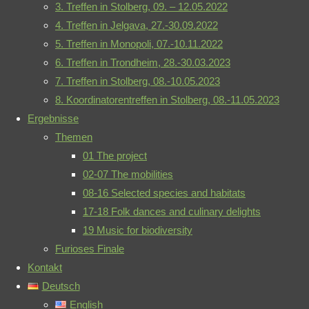
3. Treffen in Stolberg, 09. – 12.05.2022
therein.
Biodiversity
4. Treffen in Jelgava, 27.-30.09.2022
©2021 biodiversity-
meets music –
5. Treffen in Monopoli, 07.-10.11.2022
meets-music.eu
erstes Treffen der
6. Treffen in Trondheim, 28.-30.03.2023
Projektpartner in
7. Treffen in Stolberg, 08.-10.05.2023
Kissamos (Kreta,
8. Koordinatorentreffen in Stolberg, 08.-11.05.2023
Impressum
-
Griechenland)
Ergebnisse
Datenschutzerklärung
-
Themen
Wir haben lange
Kontakt
-
01 The project
dafür gearbeitet und
02-07 The mobilities
es noch länger
08-16 Selected species and habitats
Mail
RSS
herbeigesehnt, über
17-18 Folk dances and culinary delights
die Reisen im
19 Music for biodiversity
Erasmus+-Projekt
Furioses Finale
„Biodiversity meets
Kontakt
music“ endlich
Deutsch
auch den direkten
English