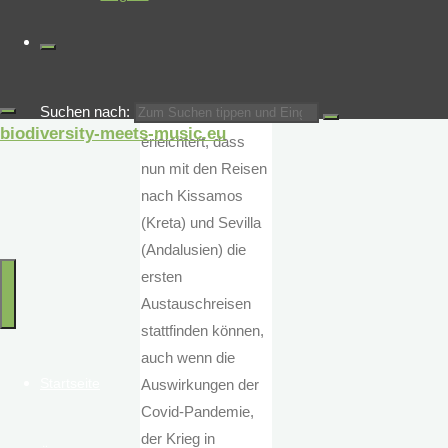
Austausch der
Schüler und Lehrer
im Projekt zu
ermöglichen. Daher
Suchen nach:
sind wir sehr
biodiversity-meets-music.eu
erleichtert, dass
nun mit den Reisen
nach Kissamos
(Kreta) und Sevilla
(Andalusien) die
ersten
Austauschreisen
stattfinden können,
auch wenn die
Startseite
Auswirkungen der
Covid-Pandemie,
der Krieg in