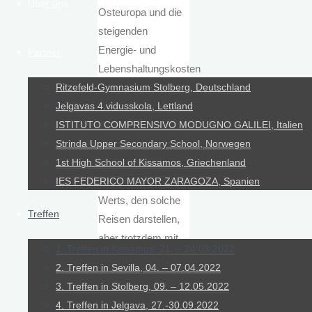
Über uns
Osteuropa und die
steigenden
Energie- und
Partner
Lebenshaltungskosten
uns immer wieder
Ritzefeld-Gymnasium Stolberg, Deutschland
vor Aufgaben
Jelgavas 4.vidusskola, Lettland
stellen, die oft
ISTITUTO COMPRENSIVO MODUGNO GALILEI, Italien
unüberwindbar
Strinda Upper Secondary School, Norwegen
scheinen,
1st High School of Kissamos, Griechenland
angesichts des
IES FEDERICO MAYOR ZARAGOZA, Spanien
Werts, den solche
Treffen
Reisen darstellen,
aber trotzdem mit
1. Treffen in Kissamos, 21. – 24.03.2022
unglaublichem Elan
2. Treffen in Sevilla, 04. – 07.04.2022
und Ausdauer aller
3. Treffen in Stolberg, 09. – 12.05.2022
an der Umsetzung
4. Treffen in Jelgava, 27.-30.09.2022